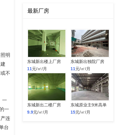
最新厂房
其照明
东城新出楼上厂房
东城新出独院厂房
业建
1000平方米，报价
11
元/㎡/月
8700平方米，报价
11
元/㎡/月
同或不
11元
11元
：一
东城新出二楼厂房
东城原业主9米高单
低的一
2100平方米，报价
9.9
元/㎡/月
一层，厂房面
15
元/㎡/月
生产连
9.9元
积:3300平方 。
单台