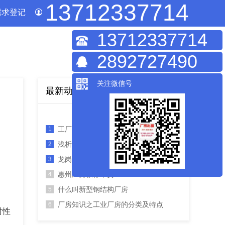
13712337714
需求登记
13712337714
2892727490
关注微信号
最新动态
工厂风水的重点在哪里?
1
浅析工业厂房的风水布局
2
龙岗厂房租赁需要注意的几个细节
3
惠州厂房教你干货
4
什么叫新型钢结构厂房
5
厂房知识之工业厂房的分类及特点
6
射性