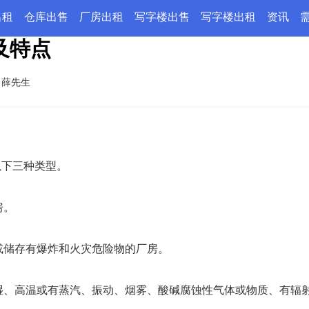
出租
仓库出售
厂房出租
写字楼出售
写字楼出租
资讯
及特点
：
薛先生
下三种类型。
房。
或储存有爆炸和火灾危险物的厂房。
湿、高温或有蒸汽、振动、烟雾、酸碱腐蚀性气体或物质、有辐