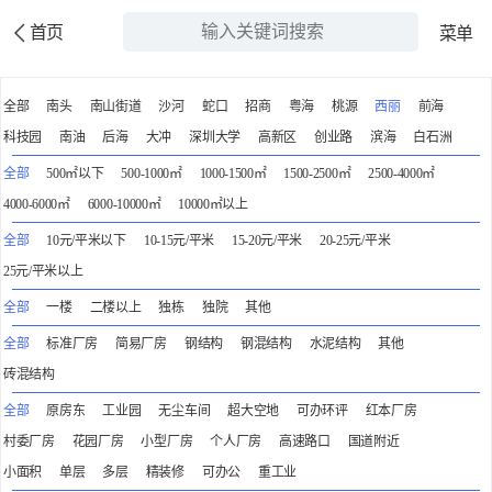
首页
菜单
全部
南头
南山街道
沙河
蛇口
招商
粤海
桃源
西丽
前海
科技园
南油
后海
大冲
深圳大学
高新区
创业路
滨海
白石洲
全部
500㎡以下
500-1000㎡
1000-1500㎡
1500-2500㎡
2500-4000㎡
4000-6000㎡
6000-10000㎡
10000㎡以上
全部
10元/平米以下
10-15元/平米
15-20元/平米
20-25元/平米
25元/平米以上
全部
一楼
二楼以上
独栋
独院
其他
全部
标准厂房
简易厂房
钢结构
钢混结构
水泥结构
其他
砖混结构
全部
原房东
工业园
无尘车间
超大空地
可办环评
红本厂房
村委厂房
花园厂房
小型厂房
个人厂房
高速路口
国道附近
小面积
单层
多层
精装修
可办公
重工业