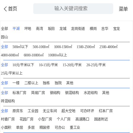
首页
菜单
全部
平湖
坪地
南湾
坂田
龙城
龙岗街道
横岗
吉华
宝龙
园山
全部
500㎡以下
500-1000㎡
1000-1500㎡
1500-2500㎡
2500-4000㎡
4000-6000㎡
6000-10000㎡
10000㎡以上
全部
10元/平米以下
10-15元/平米
15-20元/平米
20-25元/平米
25元/平米以上
全部
一楼
二楼以上
独栋
独院
其他
全部
标准厂房
简易厂房
钢结构
钢混结构
水泥结构
其他
砖混结构
全部
原房东
工业园
无尘车间
超大空地
可办环评
红本厂房
村委厂房
花园厂房
小型厂房
个人厂房
高速路口
国道附近
小面积
单层
多层
精装修
可办公
重工业