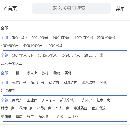
首页
菜单
全部
全部
500㎡以下
500-1000㎡
1000-1500㎡
1500-2500㎡
2500-4000㎡
4000-6000㎡
6000-10000㎡
10000㎡以上
全部
10元/平米以下
10-15元/平米
15-20元/平米
20-25元/平米
25元/平米以上
全部
一楼
二楼以上
独栋
独院
其他
全部
标准厂房
简易厂房
钢结构
钢混结构
水泥结构
其他
砖混结构
全部
原房东
工业园
无尘车间
超大空地
可办环评
红本厂房
村委厂房
花园厂房
小型厂房
个人厂房
高速路口
国道附近
小面积
单层
多层
精装修
可办公
重工业