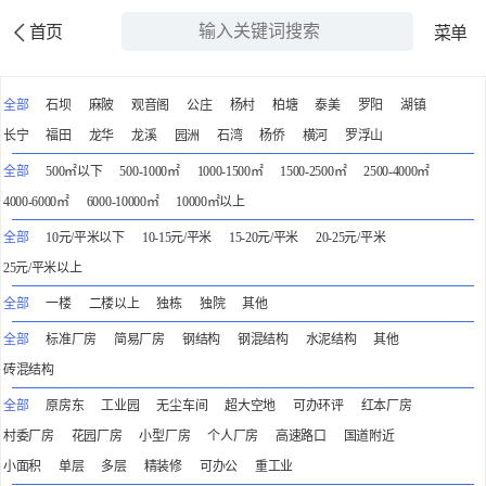
首页
菜单
全部
石坝
麻陂
观音阁
公庄
杨村
柏塘
泰美
罗阳
湖镇
长宁
福田
龙华
龙溪
园洲
石湾
杨侨
横河
罗浮山
全部
500㎡以下
500-1000㎡
1000-1500㎡
1500-2500㎡
2500-4000㎡
4000-6000㎡
6000-10000㎡
10000㎡以上
全部
10元/平米以下
10-15元/平米
15-20元/平米
20-25元/平米
25元/平米以上
全部
一楼
二楼以上
独栋
独院
其他
全部
标准厂房
简易厂房
钢结构
钢混结构
水泥结构
其他
砖混结构
全部
原房东
工业园
无尘车间
超大空地
可办环评
红本厂房
村委厂房
花园厂房
小型厂房
个人厂房
高速路口
国道附近
小面积
单层
多层
精装修
可办公
重工业