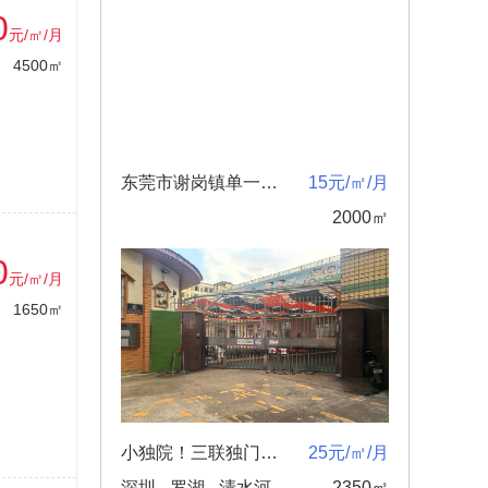
0
元/㎡/月
4500㎡
东莞市谢岗镇单一层厂房出租2000平
15元/㎡/月
2000㎡
0
元/㎡/月
1650㎡
小独院！三联独门独院上下两层2350平租金25元合同
25元/㎡/月
深圳 - 罗湖 - 清水河
2350㎡