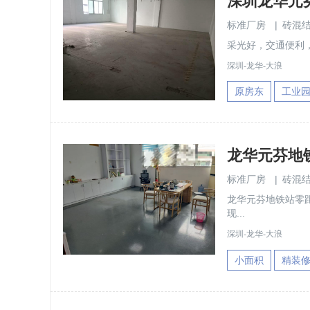
深圳龙华元
标准厂房
|
砖混
采光好，交通便利
深圳-龙华-大浪
原房东
工业
标准厂房
|
砖混
龙华元芬地铁站零距
现...
深圳-龙华-大浪
小面积
精装