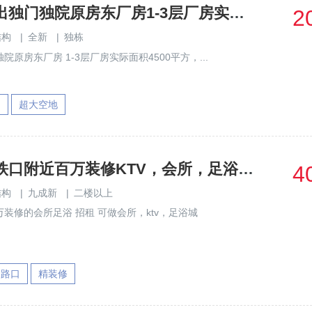
深圳光明新出独门独院原房东厂房1-3层厂房实际面积4500
2
结构
|
全新
|
独栋
原房东厂房 1-3层厂房实际面积4500平方，...
园
超大空地
龙华大浪地铁口附近百万装修KTV，会所，足浴招租
4
结构
|
九成新
|
二楼以上
装修的会所足浴 招租 可做会所，ktv，足浴城
速路口
精装修