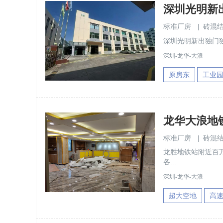
标准厂房
|
砖混
深圳光明新出独门独院
深圳-龙华-大浪
原房东
工业
标准厂房
|
砖混
龙胜地铁站附近百万
各...
深圳-龙华-大浪
超大空地
高