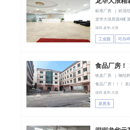
标准厂房
|
砖混
龙华大浪房源4楼 面积:
深圳-龙华-大浪
工业园
可办
铁皮厂房
|
钢结
食品厂房！！！ 龙岗
深圳-龙华-大浪
原房东