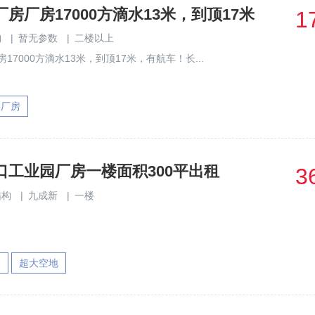
房厂房17000方滴水13米，到顶17米
1
构
|
暂无参数
|
二楼以上
17000方滴水13米，到顶17米，有航车！长...
委厂房
口工业园厂房一楼面积300平出租
3
结构
|
九成新
|
一楼
园
超大空地