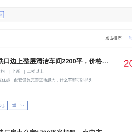
×
点击排序
龙华大浪地铁口边上整层清洁车间2200平，价格22块，好招人
2
结构
|
全新
|
二楼以上
置优越，配套设施完善空地超大，什么车都可以掉头
空地
重工业