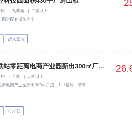
芬科技园面积430平厂房出租
2
结构
|
九成新
|
二楼以上
，周边配套设施齐全
园
超大空地
龙华元芬地铁站零距离电商产业园新出300㎡厂房1+1格局出租
26.
结构
|
全新
|
二楼以上
离电商产业园新出300㎡厂房，1+1格局，带有
修
可办公