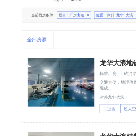
当前找房条件：
栏目：厂房出租
×
位置：深圳_龙华_大浪
全部房源
标准厂房
|
砖混
交通方便，地理位
现成...
深圳-龙华-大浪
工业园
超大