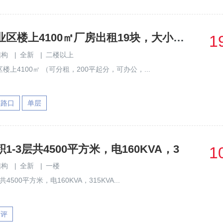
西丽阳光工业区楼上4100㎡厂房出租19块，大小面积可以分组
1
结构
|
全新
|
二楼以上
上4100㎡ （可分租，200平起分，可办公，...
速路口
单层
-3层共4500平方米，电160KVA，3
1
结构
|
全新
|
一楼
4500平方米，电160KVA，315KVA...
环评