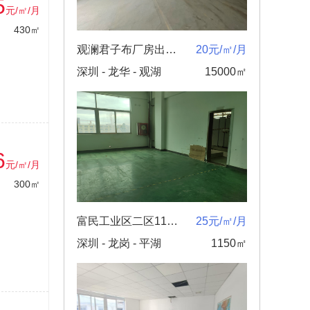
5
元/㎡/月
430㎡
观澜君子布厂房出租！！！
20元/㎡/月
深圳 - 龙华 - 观湖
15000㎡
6
元/㎡/月
300㎡
富民工业区二区1150㎡分层出租25元/㎡可谈企业生产仓储
25元/㎡/月
深圳 - 龙岗 - 平湖
1150㎡