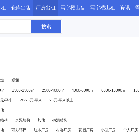
出租
仓库出售
厂房出租
写字楼出售
写字楼出租
资讯
搜索
福城
观澜
00㎡
1500-2500㎡
2500-4000㎡
4000-6000㎡
6000-10000㎡
10
20元/平米
20-25元/平米
25元/平米以上
其他
混结构
水泥结构
其他
砖混结构
空地
可办环评
红本厂房
村委厂房
花园厂房
小型厂房
个人厂房