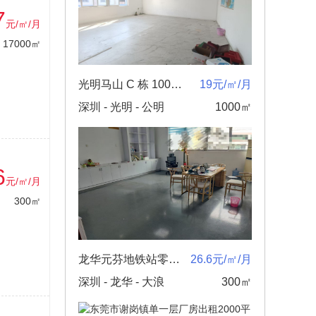
7
元/㎡/月
17000㎡
光明马山 C 栋 1000平精装修厂房原房东合同三到五年
19元/㎡/月
深圳 - 光明 - 公明
1000㎡
6
元/㎡/月
300㎡
龙华元芬地铁站零距离电商产业园新出300㎡厂房1+1格局出租
26.6元/㎡/月
深圳 - 龙华 - 大浪
300㎡