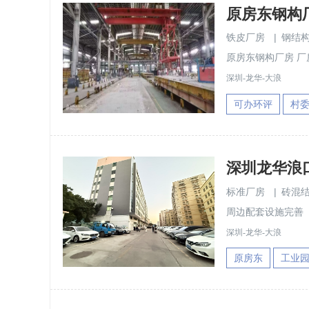
原房东钢构厂
铁皮厂房
|
钢结
原房东钢构厂房 厂房
深圳-龙华-大浪
可办环评
村
深圳龙华浪
标准厂房
|
砖混
周边配套设施完善
深圳-龙华-大浪
原房东
工业