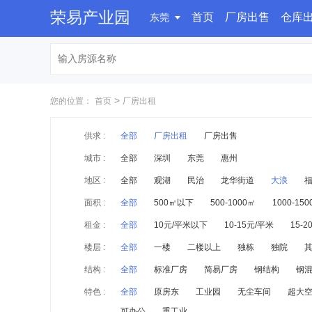
荣易产业园
首页
厂房出售
仓库
东莞
>
您的位置：
首页
厂房出租
供求 :
全部
厂房出租
厂房出售
城市 :
全部
深圳
东莞
惠州
地区 :
全部
观湖
民治
龙华街道
大浪
面积 :
全部
500㎡以下
500-1000㎡
1000-15
租金 :
全部
10元/平米以下
10-15元/平米
15-
楼层 :
全部
一楼
二楼以上
独栋
独院
结构 :
全部
标准厂房
简易厂房
钢结构
钢
特色 :
全部
原房东
工业园
无尘车间
超大
可办公
重工业