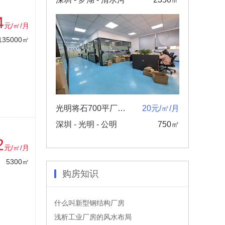
4
元/㎡/月
135000㎡
光明将石700平厂房，停车方便，交通便利原房东精装修
20元/㎡/月
深圳 - 光明 - 公明
750㎡
2
元/㎡/月
5300㎡
购房知识
什么叫新型钢结构厂房
浅析工业厂房的风水布局