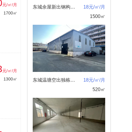
0
元/㎡/月
东城余屋新出钢构独院1500方急租
18元/㎡/月
1700㎡
1500㎡
3
元/㎡/月
1300㎡
东城温塘空出独栋钢构厂房520方
18元/㎡/月
520㎡