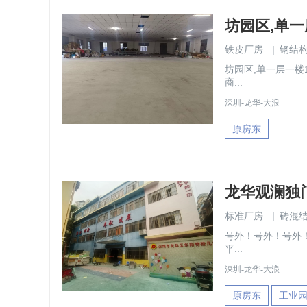
铁皮厂房
|
钢结
坊园区,单一层一楼
商...
深圳-龙华-大浪
原房东
标准厂房
|
砖混
号外！号外！号外！
平...
深圳-龙华-大浪
原房东
工业