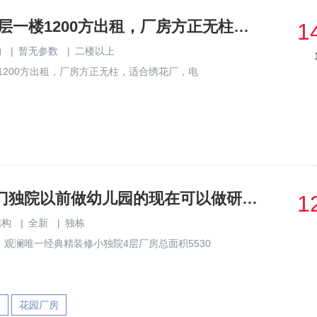
坊园区,单一层一楼1200方出租，厂房方正无柱，​适合
1
构
|
暂无参数
|
二楼以上
1200方出租，厂房方正无柱，​适合绣花厂，电
龙华观澜独门独院以前做幼儿园的现在可以做研发办公接待生产13
1
结构
|
全新
|
独栋
观澜唯一经典精装修小独院4层厂房总面积5530
园
花园厂房