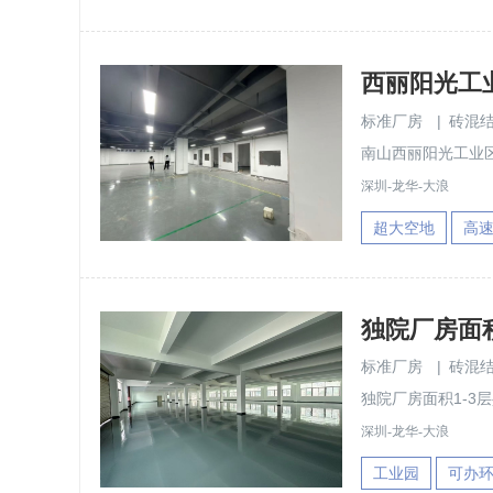
标准厂房
|
砖混
南山西丽阳光工业区楼
深圳-龙华-大浪
超大空地
高
独院厂房面积1
标准厂房
|
砖混
独院厂房面积1-3层共
深圳-龙华-大浪
工业园
可办