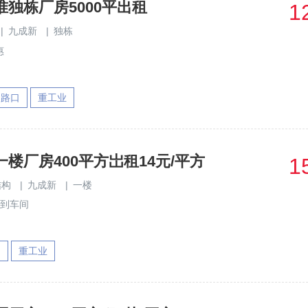
独栋厂房5000平出租
1
|
九成新
|
独栋
惠
速路口
重工业
楼厂房400平方岀租14元/平方
1
结构
|
九成新
|
一楼
线到车间
园
重工业