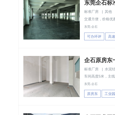
东莞企石标准
标准厂房
|
其他
交通方便，价格优
东莞-企石
可办环评
高
企石原房东一
标准厂房
|
水泥
车间高度5米，主
东莞-企石
原房东
工业