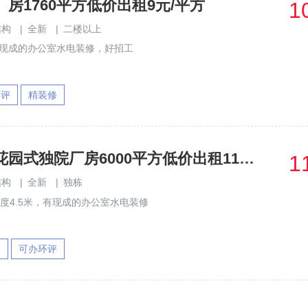
房1760平方低价出租9元/平方
1
结构
|
全新
|
二楼以上
有现成的办公室水电装修，好招工
环评
精装修
企石原房东花园式独院厂房6000平方低价出租11元/平方
1
结构
|
全新
|
独栋
度4.5米，有现成的办公室水电装修
园
可办环评