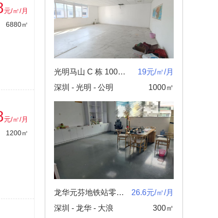
8
元/㎡/月
6880㎡
光明马山 C 栋 1000平精装修厂房原房东合同三到五年
19元/㎡/月
深圳 - 光明 - 公明
1000㎡
8
元/㎡/月
1200㎡
龙华元芬地铁站零距离电商产业园新出300㎡厂房1+1格局出租
26.6元/㎡/月
深圳 - 龙华 - 大浪
300㎡