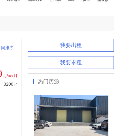
我要出租
时间排序
我要求租
9
元/㎡/月
热门房源
3200㎡