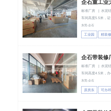
企石重工业大
标准厂房
|
水泥
车间高度5.5米，
东莞-企石
工业园
精装
企石带装修厂
标准厂房
|
水泥
车间高度4.5米，
东莞-企石
原房东
可办