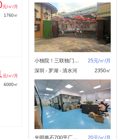
0
元/㎡/月
1760㎡
小独院！三联独门独院上下两层2350平租金25元合同
25元/㎡/月
深圳 - 罗湖 - 清水河
2350㎡
1
元/㎡/月
6000㎡
光明将石700平厂房，停车方便，交通便利原房东精装修
20元/㎡/月