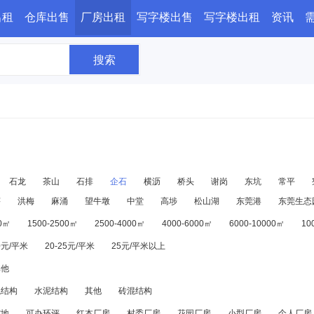
出租
仓库出售
厂房出租
写字楼出售
写字楼出租
资讯
搜索
石龙
茶山
石排
企石
横沥
桥头
谢岗
东坑
常平
滘
洪梅
麻涌
望牛墩
中堂
高埗
松山湖
东莞港
东莞生态
00㎡
1500-2500㎡
2500-4000㎡
4000-6000㎡
6000-10000㎡
10
20元/平米
20-25元/平米
25元/平米以上
其他
混结构
水泥结构
其他
砖混结构
空地
可办环评
红本厂房
村委厂房
花园厂房
小型厂房
个人厂房