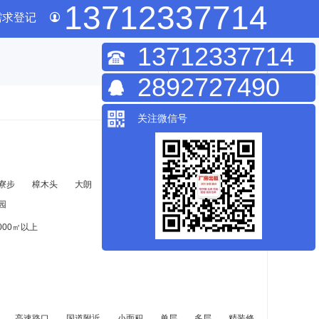
13712337714
需求登记
13712337714
我要发布
2892727490
关注微信号
寮步
樟木头
大朗
黄江
清溪
塘厦
凤岗
园
000㎡以上
高速路口
国道附近
小面积
单层
多层
精装修