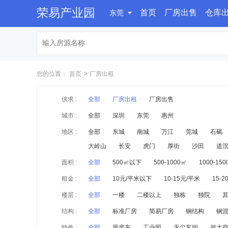
荣易产业园
首页
厂房出售
仓库
东莞
>
您的位置：
首页
厂房出租
供求 :
全部
厂房出租
厂房出售
城市 :
全部
深圳
东莞
惠州
地区 :
全部
东城
南城
万江
莞城
石碣
大岭山
长安
虎门
厚街
沙田
道
面积 :
全部
500㎡以下
500-1000㎡
1000-15
租金 :
全部
10元/平米以下
10-15元/平米
15-
楼层 :
全部
一楼
二楼以上
独栋
独院
结构 :
全部
标准厂房
简易厂房
钢结构
钢
特色 :
全部
原房东
工业园
无尘车间
超大