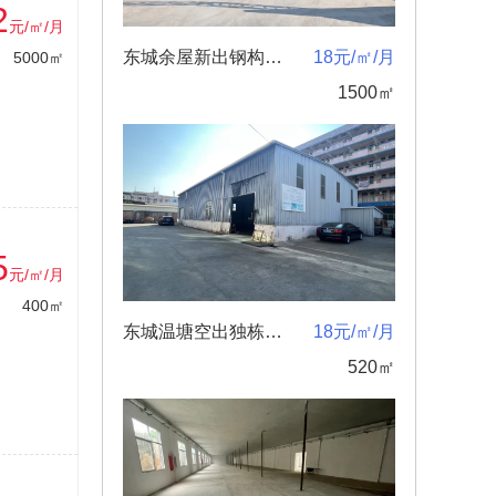
2
元/㎡/月
东城余屋新出钢构独院1500方急租
18元/㎡/月
5000㎡
1500㎡
5
元/㎡/月
400㎡
东城温塘空出独栋钢构厂房520方
18元/㎡/月
520㎡