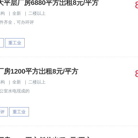
平层厂房6880平方岀租8元/平方
结构
|
全新
|
二楼以上
证件齐全，可办环评
修
重工业
房1200平方岀租8元/平方
结构
|
全新
|
二楼以上
办公室水电现成的
环评
重工业