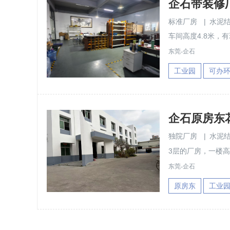
企石带装修厂
标准厂房
|
水泥
车间高度4.8米，
东莞-企石
工业园
可办
独院厂房
|
水泥
3层的厂房，一楼高
东莞-企石
原房东
工业