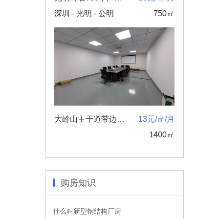
深圳 - 光明 - 公明
750㎡
大岭山主干道带边楼上带装修厂房，面积1400平，带办公室
13元/㎡/月
1400㎡
购房知识
什么叫新型钢结构厂房