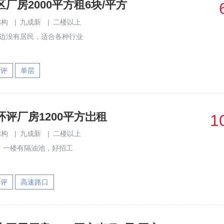
厂房2000平方租6块/平方
结构
|
九成新
|
二楼以上
周边没有居民，适合各种行业
环评
单层
评厂房1200平方岀租
1
结构
|
九成新
|
二楼以上
，一楼有隔油池，好招工
环评
高速路口