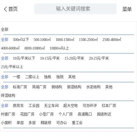
首页
菜单
全部
全部
500㎡以下
500-1000㎡
1000-1500㎡
1500-2500㎡
2500-4000㎡
4000-6000㎡
6000-10000㎡
10000㎡以上
全部
10元/平米以下
10-15元/平米
15-20元/平米
20-25元/平米
25元/平米以上
全部
一楼
二楼以上
独栋
独院
其他
全部
标准厂房
简易厂房
钢结构
钢混结构
水泥结构
其他
砖混结构
全部
原房东
工业园
无尘车间
超大空地
可办环评
红本厂房
村委厂房
花园厂房
小型厂房
个人厂房
高速路口
国道附近
小面积
单层
多层
精装修
可办公
重工业