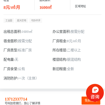
租金
建筑面积
区域地址
8元/㎡/月
1600㎡
工业园
超大空地
可办环评
出租总面积:
1600㎡
办公室面积:
按需分配
宿舍面积:
按需分配
厂房租金:
8元/㎡/月
厂房类型:
标准厂房
所在楼层:
二楼以上
配电量:
无
楼层结构:
钢混结构
厂房食堂:
公有
新旧程度:
全新
消防防护:
一次（主体）
13712337714
免费咨询
号码加密拨打，放心了解详情