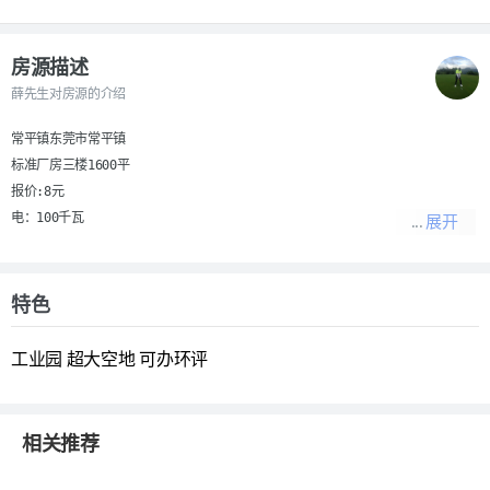
房源描述
薛先生对房源的介绍
常平镇东莞市常平镇

标准厂房三楼1600平

报价:8元

电：100千瓦

展开
免租期：一个月

挨着东深路，交通便利。
联系我时，请说明是在
001厂房网
看到的，谢谢！
特色
工业园
超大空地
可办环评
相关推荐