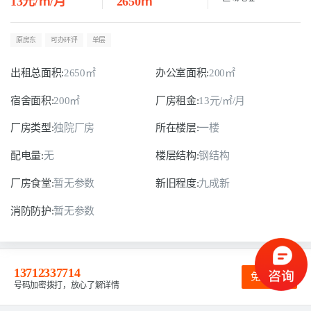
13元/㎡/月
2650㎡
原房东
可办环评
单层
出租总面积:
2650㎡
办公室面积:
200㎡
宿舍面积:
200㎡
厂房租金:
13元/㎡/月
厂房类型:
独院厂房
所在楼层:
一楼
配电量:
无
楼层结构:
钢结构
厂房食堂:
暂无参数
新旧程度:
九成新
消防防护:
暂无参数
13712337714
免费咨询
号码加密拨打，放心了解详情