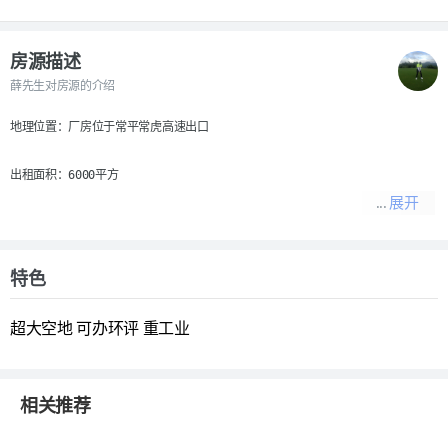
房源描述
薛先生对房源的介绍
地理位置：厂房位于常平常虎高速出口

出租面积：6000平方

展开
空地面积：5000平方

厂房结构：滴水高度12米，砖墙钢构顶结构，带隔热层散热装置。

特色
有无装修：车间内部有办公室装修

超大空地
可办环评
重工业
土地性质：工业用地，可办环评

相关推荐
适合行业：适合五金、模具、机械、仓库等行业。
