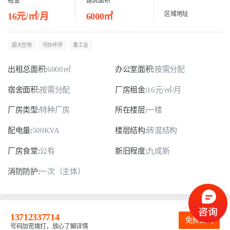
租金
建筑面积
区域地址
16元/㎡/月
6000㎡
超大空地
可办环评
重工业
出租总面积:
6000㎡
办公室面积:
按需分配
宿舍面积:
按需分配
厂房租金:
16元/㎡/月
厂房类型:
特种厂房
所在楼层:
一楼
配电量:
500KVA
楼层结构:
砖混结构
厂房食堂:
公有
新旧程度:
九成新
消防防护:
一次（主体）
13712337714
免费咨询
号码加密拨打，放心了解详情